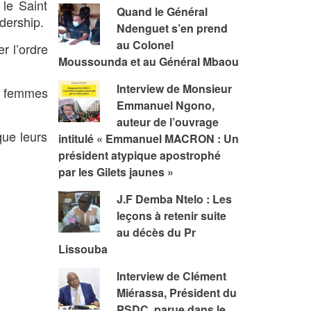
 le Saint
Quand le Général
adership.
Ndenguet s’en prend
au Colonel
r l’ordre
Moussounda et au Général Mbaou
Interview de Monsieur
es femmes
Emmanuel Ngono,
auteur de l’ouvrage
que leurs
intitulé « Emmanuel MACRON : Un
président atypique apostrophé
par les Gilets jaunes »
J.F Demba Ntelo : Les
leçons à retenir suite
au décès du Pr
Lissouba
Interview de Clément
Miérassa, Président du
PSDC, parue dans le