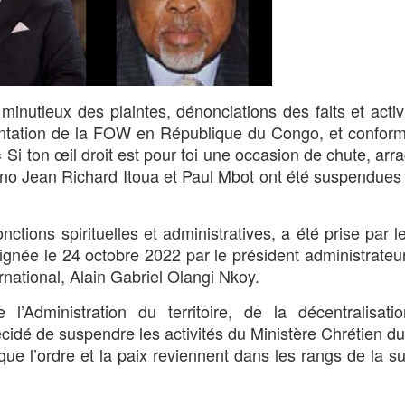
minutieux des plaintes, dénonciations des faits et activ
entation de la FOW en République du Congo, et confor
Si ton œil droit est pour toi une occasion de chute, arra
Bruno Jean Richard Itoua et Paul Mbot ont été suspendues
ctions spirituelles et administratives, a été prise par l
t signée le 24 octobre 2022 par le président administrateu
ational, Alain Gabriel Olangi Nkoy.
l’Administration du territoire, de la décentralisati
idé de suspendre les activités du Ministère Chrétien 
nt que l’ordre et la paix reviennent dans les rangs de la s