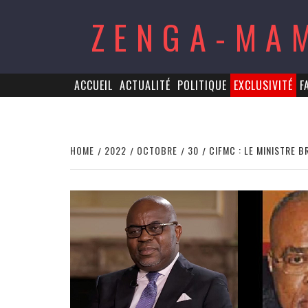
Skip
ZENGA-MA
to
content
ACCUEIL
ACTUALITÉ
POLITIQUE
EXCLUSIVITÉ
F
HOME
2022
OCTOBRE
30
CIFMC : LE MINISTRE 