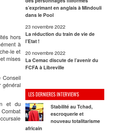
des personnages filiformes
s’exprimant en anglais à Mindouli
dans le Pool
23 novembre 2022
La réduction du train de vie de
ités hors
l’Etat !
mément à
che-le et
20 novembre 2022
 et mises
La Cemac discute de l’avenir du
FCFA à Libreville
e Conseil
r général
LES DERNIERES INTERVIEWS
on et du
Stabilité au Tchad,
du Combat
escroquerie et
uccursale
nouveau totalitarisme
africain