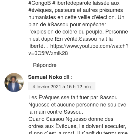
#CongoB​ #libertédeparole​ laissée aux
#évêques​, pasteurs et autres présumés
humanistes en cette veille d’élection. Un
plan de #Sassou​ pour empêcher
l’explosion de colère du peuple. Personne
n’est dupe !En vérité,Sassou hait la
liberté…
https://www.youtube.com/watch?
v=0C5fWzmlk28
Répondre
dit :
Samuel Noko
4 février 2021 à 15 h 12 min
Les Èvêques sse fait tuer par Sassou
Nguesso et aucune personne ne souleve
la main contre Sassou.
Quand Sassou Nguesso donne des
ordres aux Èvêques, ils doivent executer,
si non c`est la mort. Il s`agit du terrorisme.