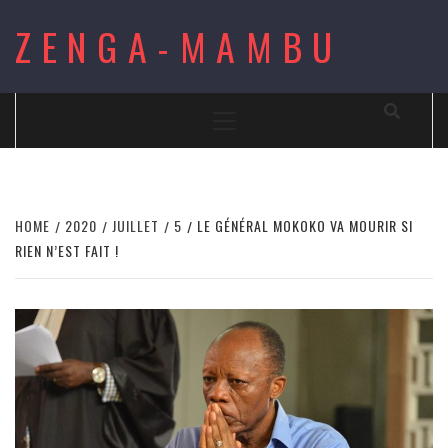
Skip
ZENGA-MAMBU
to
content
Primary
Menu
HOME
2020
JUILLET
5
LE GÉNÉRAL MOKOKO VA MOURIR SI
RIEN N’EST FAIT !