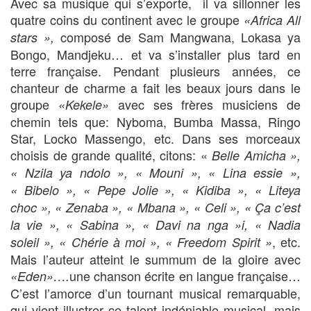
Avec sa musique qui s’exporte, il va sillonner les
quatre coins du continent avec le groupe
«Africa All
composé de Sam Mangwana, Lokasa ya
stars »,
Bongo, Mandjeku… et va s’installer plus tard en
terre française. Pendant plusieurs années, ce
chanteur de charme a fait les beaux jours dans le
groupe
avec ses frères musiciens de
«Kekele»
chemin tels que: Nyboma, Bumba Massa, Ringo
Star, Locko Massengo, etc. Dans ses morceaux
choisis de grande qualité, citons: «
Belle Amicha »,
« Nzila ya
ndolo », « Mouni », « Lina essie »,
« Bibelo », « Pepe Jolie », « Kidiba », « Liteya
choc », « Zenaba », « Mbana », « Celi », « Ça c’est
la vie », « Sabina », « Davi na nga »i, « Nadia
, etc.
soleil », « Chérie à moi », « Freedom Spirit »
Mais l’auteur atteint le summum de la gloire avec
une chanson écrite en langue française…
«Eden»….
C’est l’amorce d’un tournant musical remarquable,
qui vient illustrer ce talent indéniable musical, mais