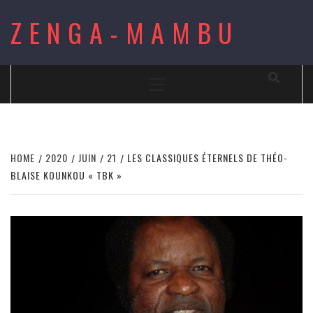
Skip
ZENGA-MAMBU
to
content
Primary
Menu
HOME
2020
JUIN
21
LES CLASSIQUES ÉTERNELS DE THÉO-
BLAISE KOUNKOU « TBK »