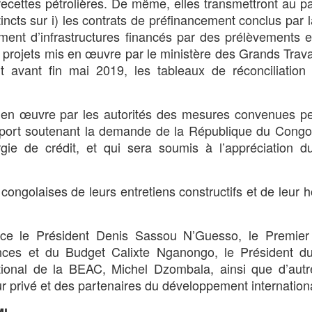
ecettes pétrolières. De même, elles transmettront au p
stincts sur i) les contrats de préfinancement conclus par
cement d’infrastructures financés par des prélèvements 
les projets mis en œuvre par le ministère des Grands Trav
 avant fin mai 2019, les tableaux de réconciliation 
e en œuvre par les autorités des mesures convenues p
pport soutenant la demande de la République du Congo
argie de crédit, et qui sera soumis à l’appréciation d
 congolaises de leurs entretiens constructifs et de leur ho
nce le Président Denis Sassou N’Guesso, le Premier 
ces et du Budget Calixte Nganongo, le Président d
tional de la BEAC, Michel Dzombala, ainsi que d’autr
ur privé et des partenaires du développement internation