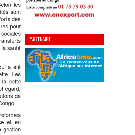
Selon les
ités sont
forts des
ères pour
 sociales
PARTENAIRE
ransferts
 la santé
qui a été
ette. Les
 la dette
et égard,
ations de
 Congo.
réformes
ce et en
a gestion