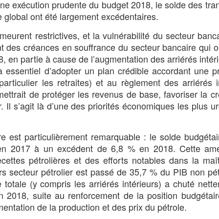
une exécution prudente du budget 2018, le solde des tra
e global ont été largement excédentaires.
eurent restrictives, et la vulnérabilité du secteur banca
des créances en souffrance du secteur bancaire qui on
 en partie à cause de l’augmentation des arriérés intéri
essentiel d’adopter un plan crédible accordant une pr
ticulier les retraites) et au règlement des arriérés i
mettrait de protéger les revenus de base, favoriser la c
er. Il s’agit là d’une des priorités économiques les plus u
e est particulièrement remarquable : le solde budgétai
 en 2017 à un excédent de 6,8 % en 2018. Cette amél
cettes pétrolières et des efforts notables dans la maî
s secteur pétrolier est passé de 35,7 % du PIB non pét
otale (y compris les arriérés intérieurs) a chuté nett
018, suite au renforcement de la position budgétaire
ntation de la production et des prix du pétrole.