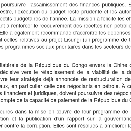
 poursuivre l’assainissement des finances publiques. 
estre, l’exécution du budget reste prudente et les autor
ctifs budgétaires de l’année. La mission a félicité les ef
sant à renforcer le recouvrement des recettes non pétroli
. Elle a également recommandé d’accroître les dépenses
celles relatives au projet Lisungi (un programme de t
res programmes sociaux prioritaires dans les secteurs de
 bilatérale de la République du Congo envers la Chine 
cisive vers le rétablissement de la viabilité de la d
re leur stratégie déjà annoncée de restructuration de
ux, en particulier celle des négociants en pétrole. À c
ers financiers et juridiques, doivent poursuivre des négoci
 compte de la capacité de paiement de la République du
ajeures dans la mise en œuvre de leur programme de 
tion et la publication d’un rapport sur la gouvernan
r contre la corruption. Elles sont résolues à améliorer l