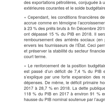
des exportations pétrolières, conjuguée à 
extérieures courantes et le solde budgétair
« Cependant, les conditions financières dem
accrue comme en témoigne l’accroissement 
à 23 % des prêts bruts à fin Décembre 2018,
ont dépassé 15 % du PIB en 2018. Il sera 
remboursement des arriérés sociaux (en par
envers les fournisseurs de l’État. Ceci per
et préserver la stabilité du secteur financi
court terme.
« Le renforcement de la position budgétair
est passé d’un déficit de 7,4 % du PIB
s’explique par une forte expansion des re
dépenses. De même, le déficit primaire hor
2017 à 28,7 % en 2018. La dette publique t
118 % du PIB en 2017 à environ 91 % en 2
hausse du PIB nominal soutenue par l’augme