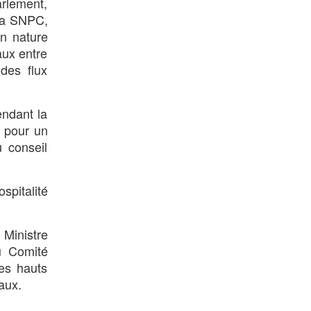
arlement,
 la SNPC,
en nature
aux entre
des flux
endant la
 pour un
u conseil
spitalité
Ministre
u Comité
es hauts
aux.