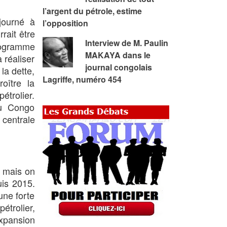
l’argent du pétrole, estime
journé à
l’opposition
rait être
Interview de M. Paulin
rogramme
MAKAYA dans le
 réaliser
journal congolais
la dette,
Lagriffe, numéro 454
oître la
étrolier.
du Congo
 centrale
, mais on
uis 2015.
une forte
étrolier,
 expansion