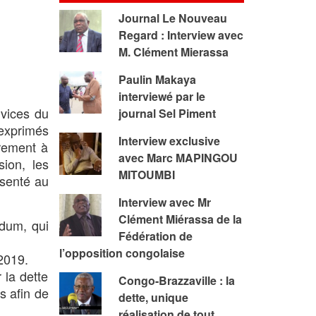
Journal Le Nouveau
Regard : Interview avec
M. Clément Mierassa
Paulin Makaya
interviewé par le
vices du
journal Sel Piment
 exprimés
Interview exclusive
rement à
avec Marc MAPINGOU
sion, les
MITOUMBI
ésenté au
Interview avec Mr
Clément Miérassa de la
ndum, qui
Fédération de
l’opposition congolaise
2019.
 la dette
Congo-Brazzaville : la
s afin de
dette, unique
réalisation de tout