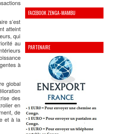
nsactions
FACEBOOK ZENGA-MAMBU
ire s’est
t atteint
eurs, qui
iorité au
PARTENAIRE
ntérieurs
roissance
rgentes à
re global
ioration
trise des
rolier en
ement, de
 et à la