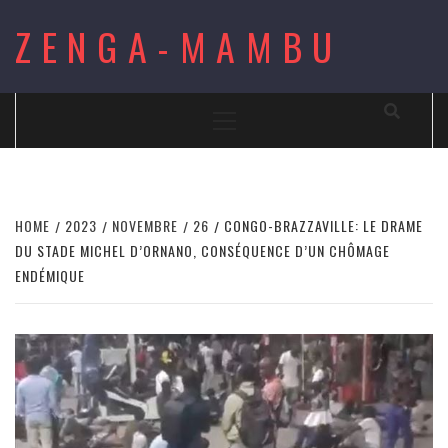
Skip
ZENGA-MAMBU
to
content
Primary
Menu
HOME
2023
NOVEMBRE
26
CONGO-BRAZZAVILLE: LE DRAME
DU STADE MICHEL D’ORNANO, CONSÉQUENCE D’UN CHÔMAGE
ENDÉMIQUE