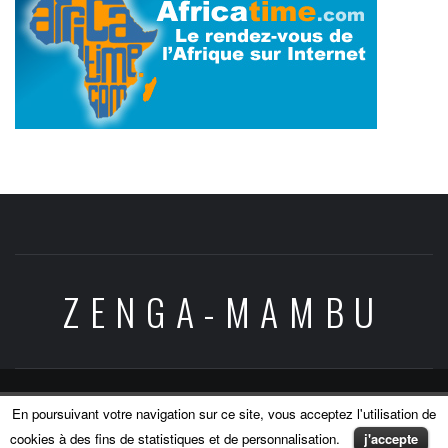
ZENGA-MAMBU
Copyright © All rights reserved.
|
Theme:
Elegant
En poursuivant votre navigation sur ce site, vous acceptez l'utilisation de
Magazine
by
AF themes
.
cookies à des fins de statistiques et de personnalisation.
j'accepte