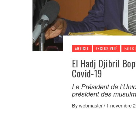
ARTICLE
EXCLUSIVITÉ
FAITS 
El Hadj Djibril Bo
Covid-19
Le Président de l’Un
président des musul
By
webmaster
/
1 novembre 