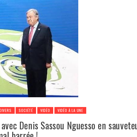
DIVERS
SOCIÉTÉ
VIDÉO
VIDÉO À LA UNE
 avec Denis Sassou Nguesso en sauveteu
mal barrée !