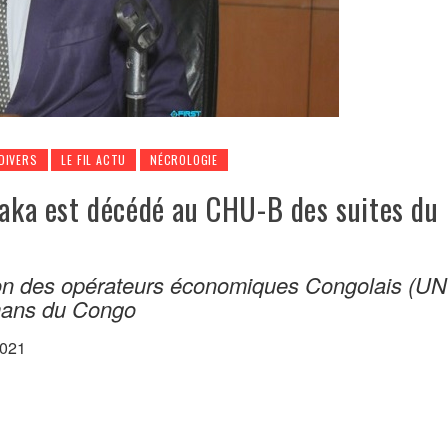
DIVERS
LE FIL ACTU
NÉCROLOGIE
paka est décédé au CHU-B des suites du
ion des opérateurs économiques Congolais (U
mans du Congo
2021