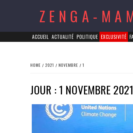
Skip
ZENGA-MA
to
content
ACCUEIL
ACTUALITÉ
POLITIQUE
EXCLUSIVITÉ
F
HOME
2021
NOVEMBRE
1
JOUR : 1 NOVEMBRE 202