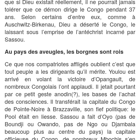
que si Dieu existait réellement, il ne pourrait jamais
tolérer que ce démon dirige le Congo pendant 37
ans. Selon certains d’entre eux, comme à
Auschwitz-Birkenau, Dieu a déserté le Congo, le
laissant sous l’emprise de l’antéchrist incarné par
Sassou.
Au pays des aveugles, les borgnes sont rois
Ce que nos compatriotes affligés oublient c’est que
tout peuple a les dirigeants qu’il mérite. Youlou est
arrivé en volant la victoire d’Opangault, de
nombreux Congolais l’ont applaudi. Il jetait pourtant
par ce petit geste anodin(?), les bases de l’achat
des consciences. Il transférait la capitale du Congo
de Pointe-Noire à Brazzaville, son fief politique: le
Pool était en liesse. Sassou a fait d’Oyo (pas de
Boundji ou Owando, pas de Ngo ou Djambala
beaucoup plus au centre du pays) la capitale
officieuse du Congo, de nombreux Mbochis s’en