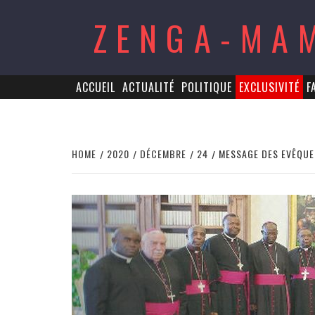
Skip
ZENGA-MA
to
content
ACCUEIL
ACTUALITÉ
POLITIQUE
EXCLUSIVITÉ
F
HOME
2020
DÉCEMBRE
24
MESSAGE DES EVÊQUES