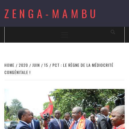
Skip
ZENGA-MAMBU
to
content
Primary
Menu
HOME
2020
JUIN
15
PCT : LE RÈGNE DE LA MÉDIOCRITÉ
CONGÉNITALE !