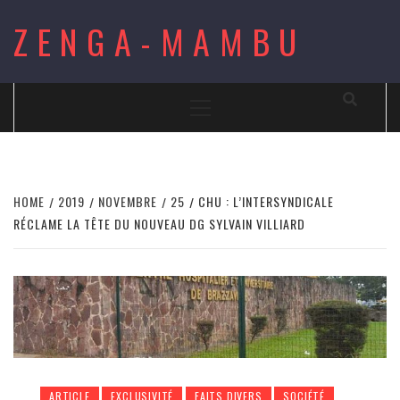
Skip
ZENGA-MAMBU
to
content
Primary
Menu
HOME
2019
NOVEMBRE
25
CHU : L’INTERSYNDICALE
RÉCLAME LA TÊTE DU NOUVEAU DG SYLVAIN VILLIARD
ARTICLE
EXCLUSIVITÉ
FAITS DIVERS
SOCIÉTÉ