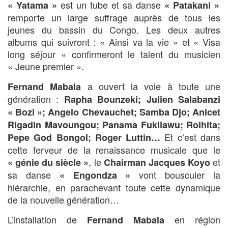
est un tube et sa danse
« Yatama »
« Patakani »
remporte un large suffrage auprès de tous les
jeunes du bassin du Congo. Les deux autres
albums qui suivront : « Ainsi va la vie » et « Visa
long séjour « confirmeront le talent du musicien
« Jeune premier ».
a ouvert la voie à toute une
Fernand Mabala
génération :
Rapha Bounzeki; Julien Salabanzi
« Bozi »; Angelo Chevauchet; Samba Djo; Anicet
Rigadin Mavoungou; Panama Fukilawu; Rolhita;
Et c’est dans
Pepe God Bongol; Roger Luttin…
cette ferveur de la renaissance musicale que le
, le
et
« génie du siècle »
Chairman Jacques Koyo
sa danse
vont bousculer la
« Engondza »
hiérarchie, en parachevant toute cette dynamique
de la nouvelle génération…
L’installation de
en région
Fernand Mabala