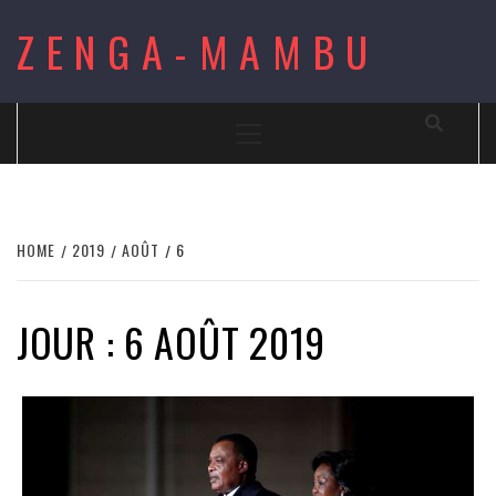
Skip
ZENGA-MAMBU
to
content
Primary
Menu
HOME
2019
AOÛT
6
JOUR : 6 AOÛT 2019