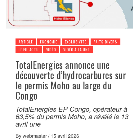
ARTICLE
ECONOMIE
EXCLUSIVITÉ
FAITS DIVERS
LE FIL ACTU
VIDÉO
VIDÉO À LA UNE
TotalEnergies annonce une
découverte d’hydrocarbures sur
le permis Moho au large du
Congo
TotalEnergies EP Congo, opérateur à
63,5% du permis Moho, a révélé le 13
avril une
By
webmaster
/
15 avril 2026