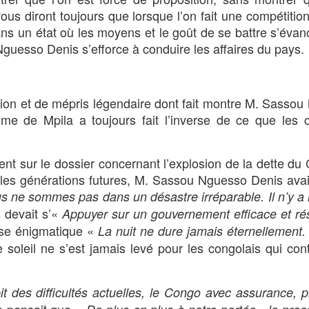
ous diront toujours que lorsque l’on fait une compétition
ans un état où les moyens et le goût de se battre s’évan
 Nguesso Denis s’efforce à conduire les affaires du pays.
tion et de mépris légendaire dont fait montre M. Sasso
mme de Mpila a toujours fait l’inverse de ce que les 
ent sur le dossier concernant l’explosion de la dette du
r les générations futures, M. Sassou Nguesso Denis ava
s ne sommes pas dans un désastre irréparable. Il n’y a ni 
 devait s’«
Appuyer sur un gouvernement efficace et r
ase énigmatique «
La nuit ne dure jamais éternellement. 
e soleil ne s’est jamais levé pour les congolais qui con
t des difficultés actuelles, le Congo avec assurance, 
a pensait que «