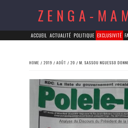
Skip
ZENGA-MA
to
content
ACCUEIL
ACTUALITÉ
POLITIQUE
EXCLUSIVITÉ
F
HOME
2019
AOÛT
20
M. SASSOU NGUESSO DONNE 