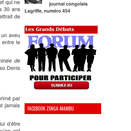
et qui ne
journal congolais
s 30 ans
Lagriffe, numéro 454
ttrait de
s un aveu
 entre le
uminée de
sso Denis
primé par
ut jamais
FACEBOOK ZENGA-MAMBU
ui d’être
qu’on est