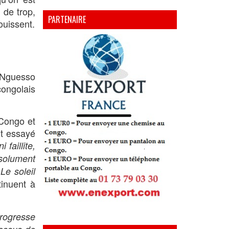
 de trop,
PARTENAIRE
ouissent.
u Nguesso
congolais
 Congo et
it essayé
faillite,
ésolument
Le soleil
tinuent à
progresse