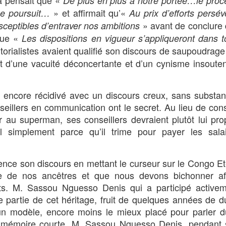
De plus en plus à notre portée…le pro
» et affirmait qu’«
se poursuit…
Au prix d’efforts persév
» avant de conclure
sceptibles d’entraver nos ambitions
que «
Les dispositions en vigueur s’appliqueront dans t
itorialistes avaient qualifié son discours de saupoudrag
tait d’une vacuité déconcertante et d’un cynisme insoute
encore récidivé avec un discours creux, sans substan
nseillers en communication ont le secret. Au lieu de cons
au superman, ses conseillers devraient plutôt lui pr
il simplement parce qu’il trime pour payer les sala
nce son discours en mettant le curseur sur le Congo Et
 de nos ancêtres et que nous devons bichonner af
nts. M. Sassou Nguesso Denis qui a participé activem
ne partie de cet héritage, fruit de quelques années de d
un modèle, encore moins le mieux placé pour parler 
la mémoire courte. M. Sassou Nguesso Denis, pendant 