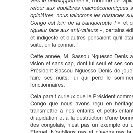
vers le développement
retour aux équilibres macroéconomiques 
opiniâtres, nous vaincrons les obstacles su
» et 
Congo est loin de la banqueroute !
», certains éd
rigueur face aux anti-valeurs
et indigeste et d’autres pensaient qu’il é
suite, on la connait !
Cette année, M. Sassou Nguesso Denis a 
vision et sans cap, dont lui seul et ses co
Président Sassou Nguesso Denis de jouer 
faire ses nuits, lui qui perd le somme
fonctionnaires.
Cela parait curieux que le Président comme
Congo que nous avons reçu en héritage
transmettre à nos enfants et petits-enfa
dilapidation et à la destruction d’une bon
des congolais, n’est pas un exemple ou 
Eternel. N’oublions pas et n’ayons pas 