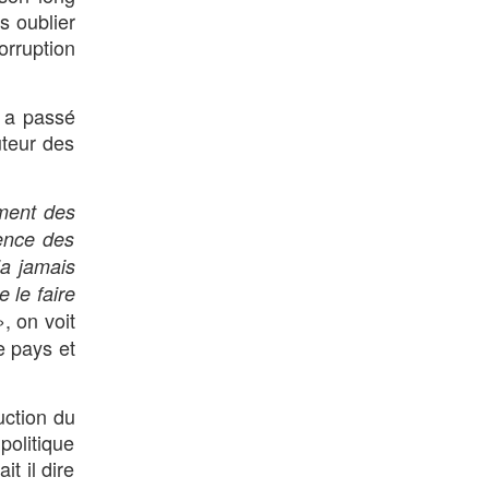
s oublier
orruption
i a passé
uteur des
ment des
sence des
’a jamais
e le faire
», on voit
e pays et
uction du
politique
t il dire