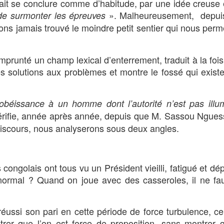
llait se conclure comme d’habitude, par une idée creuse 
». Malheureusement, depui
e surmonter les épreuves
 jamais trouvé le moindre petit sentier qui nous perme
prunté un champ lexical d’enterrement, traduit à la foi
es solutions aux problèmes et montre le fossé qui existe
’obéissance à un homme dont l’autorité n’est pas ill
vérifie, année après année, depuis que M. Sassou Ngue
iscours, nous analyserons sous deux angles.
s congolais ont tous vu un Président vieilli, fatigué et dé
normal ? Quand on joue avec des casseroles, il ne fa
réussi son pari en cette période de force turbulence, cel
trer que l’on est force de proposition, sans montrer 