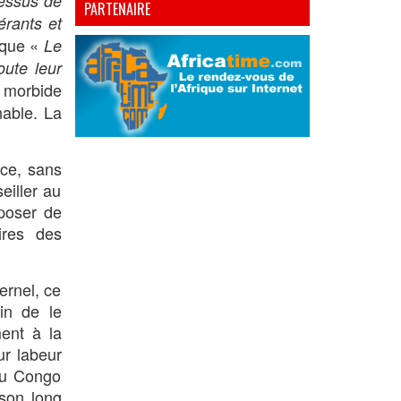
cessus de
PARTENAIRE
érants et
 que «
Le
oute leur
e morbide
nable. La
ce, sans
eiller au
oposer de
ires des
ernel, ce
in de le
ent à la
ur labeur
du Congo
son long