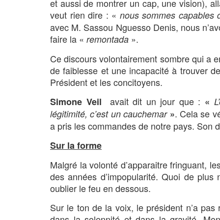
et aussi de montrer un cap, une vision), a
veut rien dire : «
nous sommes capables d
avec M. Sassou Nguesso Denis, nous n’avons
faire la «
».
remontada
Ce discours volontairement sombre qui a em
de faiblesse et une incapacité à trouver d
Président et les concitoyens.
avait dit un jour que :
Simone Veil
«
L
. Cela se 
légitimité, c’est un cauchemar
»
a pris les commandes de notre pays. Son d
Sur la forme
Malgré la volonté d’apparaitre fringuant, le
des années d’impopularité. Quoi de plus 
oublier le feu en dessous.
Sur le ton de la voix, le président n’a pas 
dans la solennité et dans la gravité. Mon