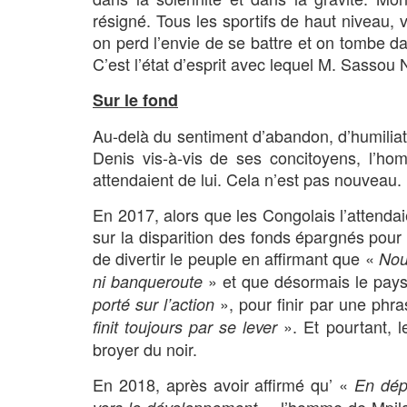
résigné. Tous les sportifs de haut niveau, v
on perd l’envie de se battre et on tombe d
C’est l’état d’esprit avec lequel M. Sassou
Sur le fond
Au-delà du sentiment d’abandon, d’humilia
Denis vis-à-vis de ses concitoyens, l’ho
attendaient de lui. Cela n’est pas nouveau.
En 2017, alors que les Congolais l’attendai
sur la disparition des fonds épargnés pou
de divertir le peuple en affirmant que «
Nou
» et que désormais le pays
ni banqueroute
», pour finir par une phr
porté sur l’action
». Et pourtant, l
finit toujours par se lever
broyer du noir.
En 2018, après avoir affirmé qu’ «
En dépi
», l’homme de Mpil