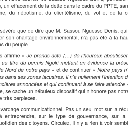
, un effacement de la dette dans le cadre du PPTE, san
sme, du népotisme, du clientélisme, du vol et de la c
re sévère que de dire que M. Sassou Nguesso Denis, qu
er son chantage environnemental, n’a pas été à la ha
ns du peuple.
s affirme «
Je prends acte (…) de l’heureux aboutisse
s au titre du permis Ngoki mettant en évidence la pré
» et de continuer «
tie Nord de notre pays
Notre pays n
es dans ses zones lacustres. Il n’a nullement l’intention d
nancières annoncées et qui continuent à se faire attendre
e, se cache un nébuleux dispositif qui n’honore pas notr
e très perplexes.
bavardage communicationnel. Pas un seul mot sur la réd
 à entreprendre, sur le type de gouvernance, sur la 
dien des citoyens. Circulez, il n’y a rien à voir semblai