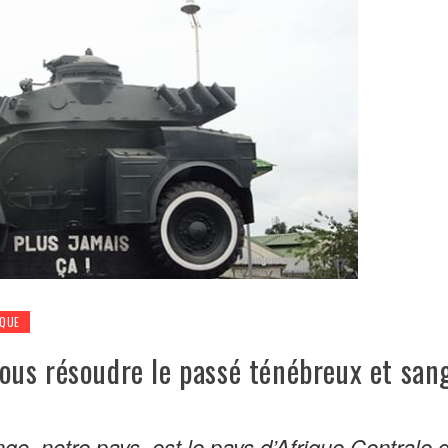
IQUE
us résoudre le passé ténébreux et san
o, notre pays, est le pays d’Afrique Centrale q