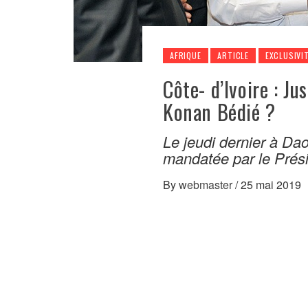
AFRIQUE
ARTICLE
EXCLUSIVI
Côte- d’Ivoire : Ju
Konan Bédié ?
Le jeudi dernier à Dao
mandatée par le Prés
By
webmaster
/
25 mai 2019