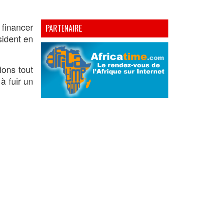
 financer
PARTENAIRE
sident en
ions tout
à fuir un