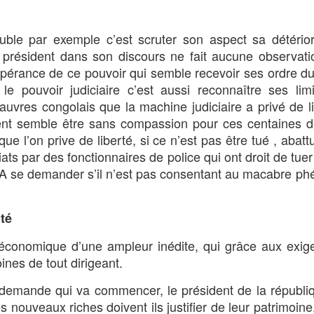
uble par exemple c’est scruter son aspect sa détério
e président dans son discours ne fait aucune observat
espérance de ce pouvoir qui semble recevoir ses ordre 
e pouvoir judiciaire c’est aussi reconnaître ses lim
pauvres congolais que la machine judiciaire a privé de li
dent semble être sans compassion pour ces centaines 
 l’on prive de liberté, si ce n’est pas être tué , abattu
ts par des fonctionnaires de police qui ont droit de tuer
. A se demander s’il n’est pas consentant au macabre 
ité
économique d’une ampleur inédite, qui grâce aux exig
ines de tout dirigeant.
e demande qui va commencer, le président de la républi
s nouveaux riches doivent ils justifier de leur patrimoine