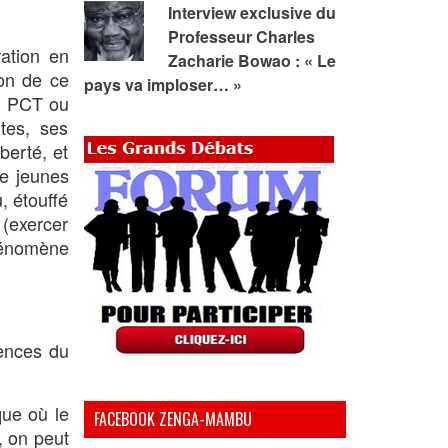
Interview exclusive du
Professeur Charles
ration en
Zacharie Bowao : « Le
ion de ce
pays va imploser… »
du PCT ou
ites, ses
berté, et
de jeunes
, étouffé
 (exercer
phénomène
ences du
que où le
FACEBOOK ZENGA-MAMBU
, on peut