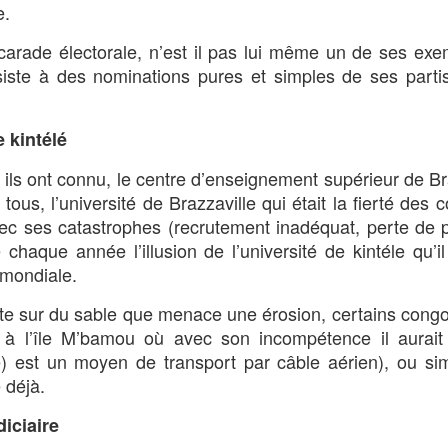
e.
arade électorale, n’est il pas lui même un de ses ex
ssiste à des nominations pures et simples de ses part
e kintélé
 ils ont connu, le centre d’enseignement supérieur de Br
s, l’université de Brazzaville qui était la fierté des c
vec ses catastrophes (recrutement inadéquat, perte de p
chaque année l’illusion de l’université de kintéle qu’il
 mondiale.
uite sur du sable que menace une érosion, certains congo
r à l’île M’bamou où avec son incompétence il aurait
ue) est un moyen de transport par câble aérien), ou s
 déjà.
iciaire