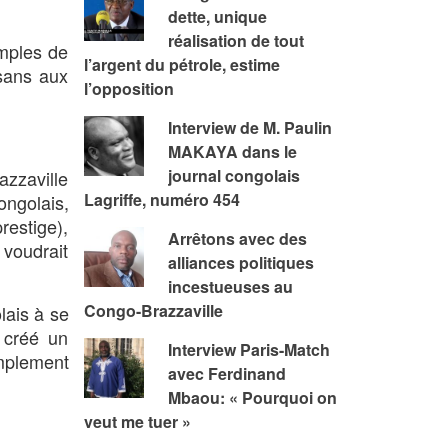
dette, unique
réalisation de tout
emples de
l’argent du pétrole, estime
isans aux
l’opposition
Interview de M. Paulin
MAKAYA dans le
journal congolais
azzaville
Lagriffe, numéro 454
ongolais,
restige),
Arrêtons avec des
 voudrait
alliances politiques
incestueuses au
Congo-Brazzaville
lais à se
 créé un
Interview Paris-Match
implement
avec Ferdinand
Mbaou: « Pourquoi on
veut me tuer »