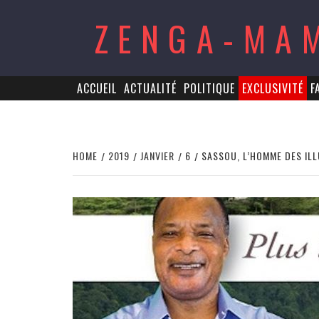
Skip
ZENGA-MA
to
content
ACCUEIL
ACTUALITÉ
POLITIQUE
EXCLUSIVITÉ
F
HOME
2019
JANVIER
6
SASSOU, L’HOMME DES IL