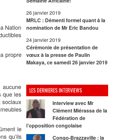
Semaine Africaine!
26 janvier 2019
MRLC : Démenti formel quant à la
la Nation
nomination de Mr Eric Bandou
uctibles
24 janvier 2019
Cérémonie de présentation de
sa propre
vœux à la presse de Paulin
Makaya, ce samedi 26 janvier 2019
e aucune
LES DERNIERES INTERVIEWS
s que les
x sociaux
Interview avec Mr
mmeubles
Clément Miérassa de la
Fédération de
l’opposition congolaise
dûment le
ns qu’ils
Congo-Brazzaville : la