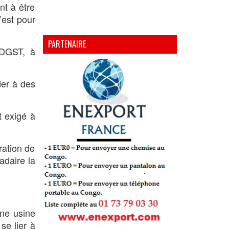
nt à être
’est pour
PARTENAIRE
 DGST, à
der à des
t exigé à
ration de
adaire la
une usine
se lier à