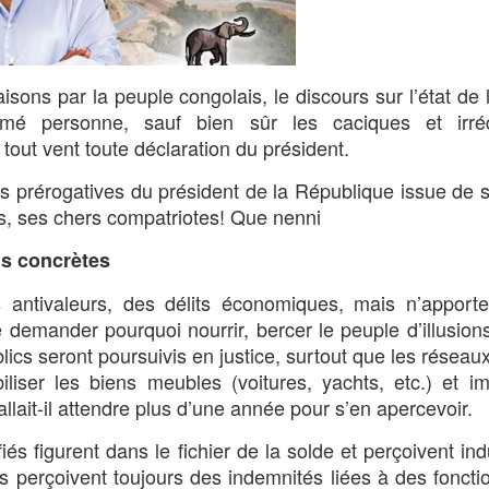
sons par la peuple congolais, le discours sur l’état de 
mé personne, sauf bien sûr les caciques et irréd
tout vent toute déclaration du président.
es prérogatives du président de la République issue de 
ais, ses chers compatriotes! Que nenni
ns concrètes
s antivaleurs, des délits économiques, mais n’apport
e demander pourquoi nourrir, bercer le peuple d’illusion
ics seront poursuivis en justice, surtout que les réseau
iser les biens meubles (voitures, yachts, etc.) et i
llait-il attendre plus d’une année pour s’en apercevoir.
fiés figurent dans le fichier de la solde et perçoivent in
s perçoivent toujours des indemnités liées à des fonctio