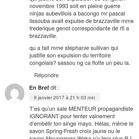
novembre 1993 soit en pleine guerre
ninjas aubevillois a bacongo mr pascal
lissouba avait expulse de brazzaville mme
frederique genot correspondante de rfi a
brazzaville.
qu a fait mme stephanie sullivan qui
justifie son expulsion du territoire
congolais? sassou ng ca flotte un peu la.
Répondre
dit :
En Bref
9 janvier 2017 à 21 h 03 min
T’es qu’un sale MENTEUR propagandiste
IGNORANT pour tenter vainement
d’embélir ton singe mayo. Hélas, même le
savon Spring-Fresh croix jaune ou le
savon Mounganga-Waka n’y fera plus R I