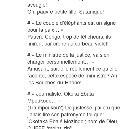
aveugle!
Oh, pauvre petite fille. Satanique!
# « Le couple d’éléphants est un signe
pour la paix… »
Pauvre Congo, trop de féticheurs, ils
finiront par croire au corbeau violet!
# « Le ministre de la justice, va s’en
charger personnellement… »
Amusant, sait-elle réellement ce qu’elle
raconte, cette espèce de mini-istre? Ah,
les Bouches-du-Rhône!
# « Journaliste: Okoka Ebata
Mpoukouo… »
(Tia mpoukou?) De justesse, j’ai cru que
j’allais lire son patronyme tel que:
‘Okotaka Ebalé Mozindo’; nom de Dieu,
OUFFF, ‘moins zin’!