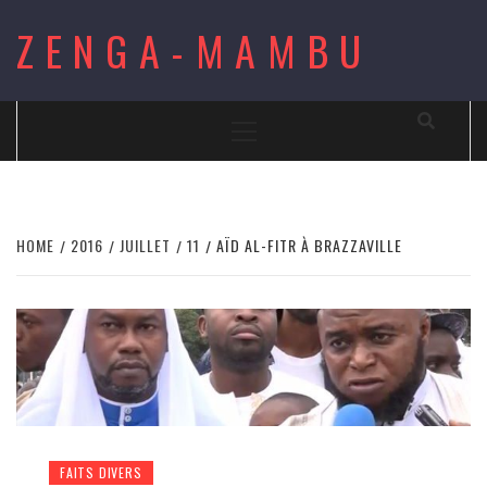
Skip
ZENGA-MAMBU
to
content
Primary
Menu
HOME
2016
JUILLET
11
AÏD AL-FITR À BRAZZAVILLE
FAITS DIVERS