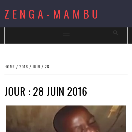
Skip
ZENGA-MAMBU
to
content
Primary
Menu
HOME
2016
JUIN
28
JOUR : 28 JUIN 2016