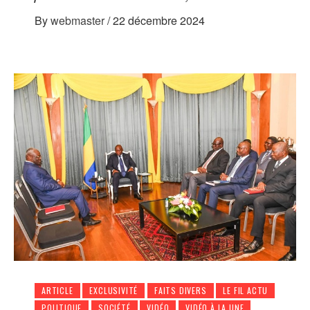
By
webmaster
/
22 décembre 2024
ARTICLE
EXCLUSIVITÉ
FAITS DIVERS
LE FIL ACTU
POLITIQUE
SOCIÉTÉ
VIDÉO
VIDÉO À LA UNE