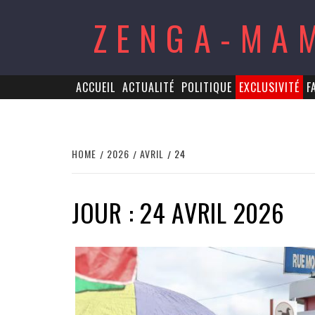
Skip
ZENGA-MA
to
content
ACCUEIL
ACTUALITÉ
POLITIQUE
EXCLUSIVITÉ
F
HOME
2026
AVRIL
24
JOUR : 24 AVRIL 2026