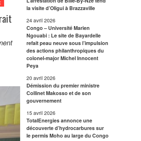
L’arrestation de Bilie-By-Nze tend
E
la visite d’Oligui à Brazzaville
rait
24 avril 2026
Congo – Université Marien
Ngouabi : Le site de Bayardelle
ement
refait peau neuve sous l’impulsion
des actions philanthropiques du
colonel-major Michel Innocent
Peya
20 avril 2026
Démission du premier ministre
Collinet Makosso et de son
gouvernement
15 avril 2026
TotalEnergies annonce une
découverte d’hydrocarbures sur
le permis Moho au large du Congo