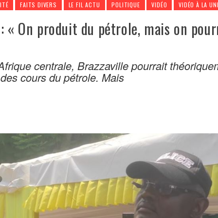
ITÉ
FAITS DIVERS
LE FIL ACTU
POLITIQUE
VIDÉO
VIDÉO À LA UN
: « On produit du pétrole, mais on pour
»
frique centrale, Brazzaville pourrait théoriqu
 des cours du pétrole. Mais