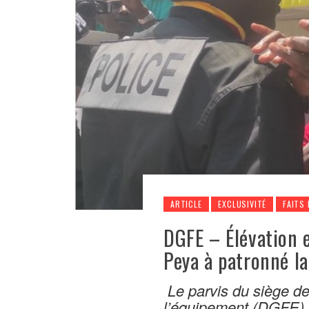
ARTICLE
EXCLUSIVITÉ
FAITS 
DGFE – Élévation e
Peya à patronné la
Le parvis du siège de
l’équipement (DGFE)