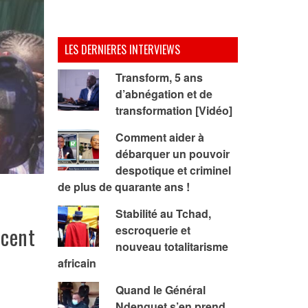
LES DERNIERES INTERVIEWS
Transform, 5 ans
d’abnégation et de
transformation [Vidéo]
Comment aider à
débarquer un pouvoir
despotique et criminel
de plus de quarante ans !
Stabilité au Tchad,
ocent
escroquerie et
nouveau totalitarisme
africain
Quand le Général
Ndenguet s’en prend