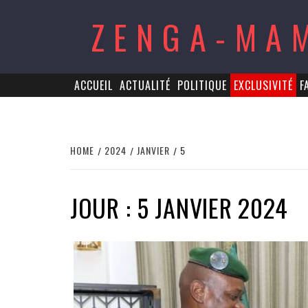
Skip
ZENGA-MA
to
content
ACCUEIL
ACTUALITÉ
POLITIQUE
EXCLUSIVITÉ
F
HOME
2024
JANVIER
5
JOUR : 5 JANVIER 2024