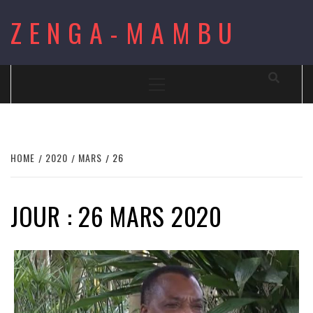
Skip
ZENGA-MAMBU
to
content
Primary
Menu
HOME
2020
MARS
26
JOUR : 26 MARS 2020