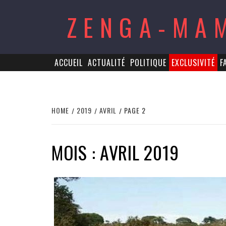
Skip
ZENGA-MA
to
content
ACCUEIL
ACTUALITÉ
POLITIQUE
EXCLUSIVITÉ
F
HOME
2019
AVRIL
PAGE 2
MOIS : AVRIL 2019