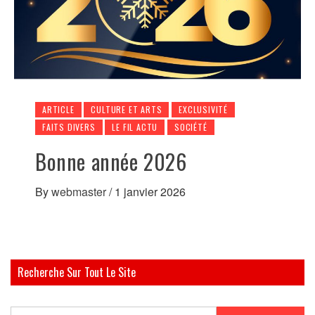
ARTICLE
CULTURE ET ARTS
EXCLUSIVITÉ
FAITS DIVERS
LE FIL ACTU
SOCIÉTÉ
Bonne année 2026
By
webmaster
/
1 janvier 2026
Recherche Sur Tout Le Site
Rechercher :