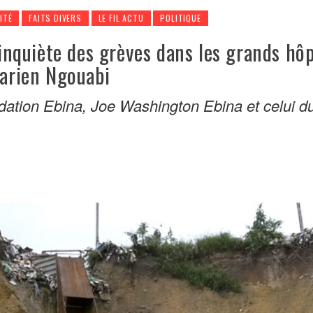
ITÉ
FAITS DIVERS
LE FIL ACTU
POLITIQUE
s’inquiète des grèves dans les grands hô
Marien Ngouabi
ndation Ebina, Joe Washington Ebina et celui d