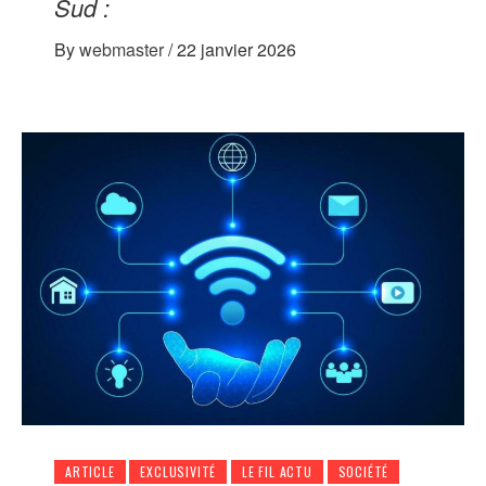
Sud :
By
webmaster
/
22 janvier 2026
ARTICLE
EXCLUSIVITÉ
LE FIL ACTU
SOCIÉTÉ