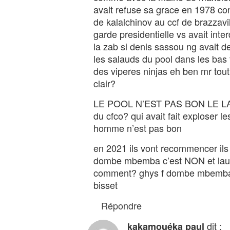
avait refuse sa grace en 1978 con
de kalalchinov au ccf de brazzavi
garde presidentielle vs avait inte
la zab si denis sassou ng avait de
les salauds du pool dans les bas
des viperes ninjas eh ben mr t
clair?
LE POOL N’EST PAS BON LE LARI
du cfco? qui avait fait exploser l
homme n’est pas bon
en 2021 ils vont recommencer ils 
dombe mbemba c’est NON et lauren
comment? ghys f dombe mbemba ne 
bisset
Répondre
dit :
kakamouéka paul