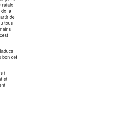
 rafale
 de la
artir de
nu tous
 mains
cest
iaducs
s bon cet
s f
t et
ent