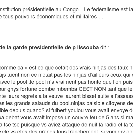
’institution présidentielle au Congo…Le fédéralisme est l
 de tous pouvoirs économiques et militaires …
dit :
de la garde presidentielle de p lissouba
 comme ca « est ce que cetait des vrais ninjas des faux n
js tuent non ce n’etait pas les ninjas d’ailleurs ceux qui 
avec le pool .le pool n’a vraiment pas honte que l’on pui
 pour ghys fortune dombe mbemba CEST NON tant que le
 leurs regrets a la veuve laurent bisset suite a l’assas
as les grands salauds du pool.ninjas paisible citoyens d
isible depuis quand? si fulbert youlou vous avait envoye 
ba debat vous avait impose un couvre feu de 5 ans si ma
tse tse puisque vs aviez attaque de nuit la radio et la t
ele vs etes des grands fous franchement, si yombhy o