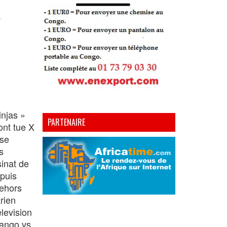
a
injas »
PARTENAIRE
ont tue X
sse
s
sinat de
epuis
dehors
rien
elevision
pango vs