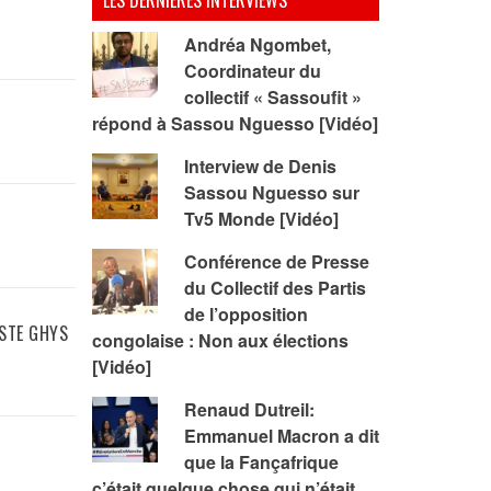
LES DERNIERES INTERVIEWS
Andréa Ngombet,
Coordinateur du
collectif « Sassoufit »
répond à Sassou Nguesso [Vidéo]
Interview de Denis
Sassou Nguesso sur
Tv5 Monde [Vidéo]
Conférence de Presse
du Collectif des Partis
de l’opposition
ISTE GHYS
congolaise : Non aux élections
[Vidéo]
Renaud Dutreil:
Emmanuel Macron a dit
que la Fançafrique
c’était quelque chose qui n’était