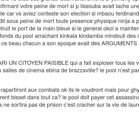
firmant votre peine de mort si p lissouba avait lache une
lle car vs aviez conteste son election si mbaou ferdinand
rdit sous peine de mort toute presence physique ninja a p
truit le port de la main bleue si le general okoi a mainte
 fonds du pool arrachant kinkala kindamba mindouli des
out ce beau chacun a son epoque avait des ARGUMENTS 
 UN CITOYEN PAISIBLE qui a fait exploser tous les v
es salles de cinema ebina de brazzaville? le pool n’est pa
rapartiront aux combats ok ils le voudront mais pour ghy
t bisset dans tout ca? le pool doit payer cet assassina
sortira pas de prison c’est cracher sur la vie de laur