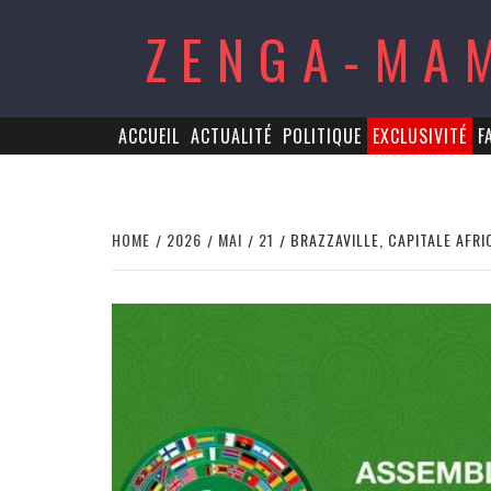
Skip
ZENGA-MA
to
content
ACCUEIL
ACTUALITÉ
POLITIQUE
EXCLUSIVITÉ
F
HOME
2026
MAI
21
BRAZZAVILLE, CAPITALE AFR