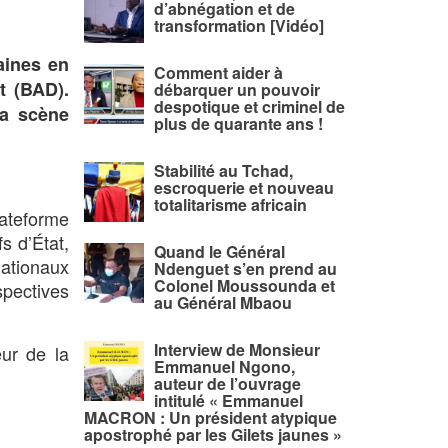
d’abnégation et de
transformation [Vidéo]
aines en
Comment aider à
t (BAD).
débarquer un pouvoir
despotique et criminel de
la scène
plus de quarante ans !
Stabilité au Tchad,
escroquerie et nouveau
totalitarisme africain
lateforme
s d’État,
Quand le Général
ationaux
Ndenguet s’en prend au
Colonel Moussounda et
spectives
au Général Mbaou
Interview de Monsieur
ur de la
Emmanuel Ngono,
auteur de l’ouvrage
intitulé « Emmanuel
MACRON : Un président atypique
apostrophé par les Gilets jaunes »