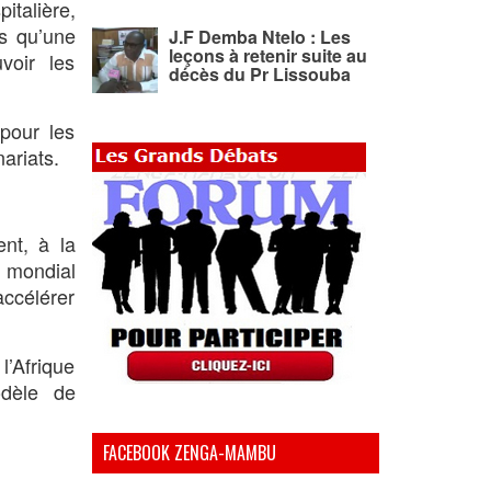
talière,
us qu’une
J.F Demba Ntelo : Les
leçons à retenir suite au
voir les
décès du Pr Lissouba
 pour les
nariats.
nt, à la
e mondial
accélérer
l’Afrique
odèle de
FACEBOOK ZENGA-MAMBU