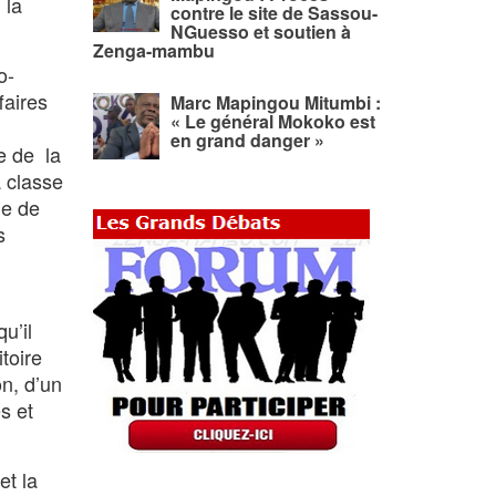
 la
contre le site de Sassou-
NGuesso et soutien à
Zenga-mambu
o-
faires
Marc Mapingou Mitumbi :
« Le général Mokoko est
en grand danger »
e de la
a classe
tie de
os
u’il
toire
on, d’un
es et
et la