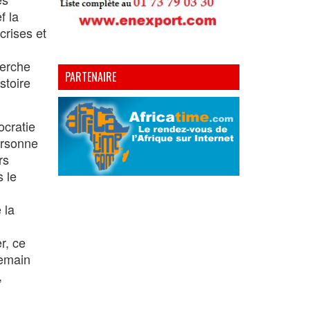
f la
crises et
herche
PARTENAIRE
stoire
ocratie
ersonne
rs
s le
 la
r, ce
demain
,