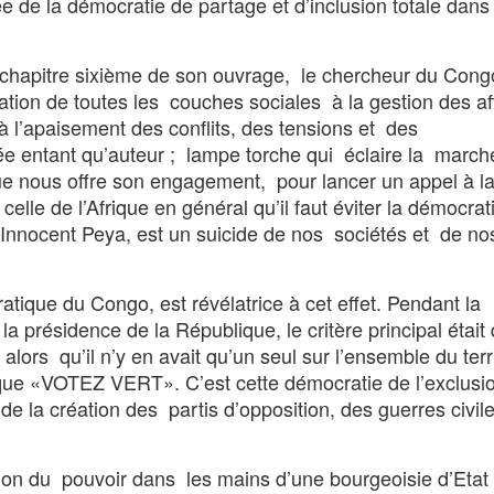
ée de la démocratie de partage et d’inclusion totale dans
 chapitre sixième de son ouvrage, le chercheur du Cong
ation de toutes les couches sociales à la gestion des af
à l’apaisement des conflits, des tensions et des
nsée entant qu’auteur ; lampe torche qui éclaire la march
que nous offre son engagement, pour lancer un appel à l
celle de l’Afrique en général qu’il faut éviter la démocra
l-Innocent Peya, est un suicide de nos sociétés et de n
atique du Congo, est révélatrice à cet effet. Pendant la
 présidence de la République, le critère principal était q
alors qu’il n’y en avait qu’un seul sur l’ensemble du terri
unique «VOTEZ VERT». C’est cette démocratie de l’exclusi
 de la création des partis d’opposition, des guerres civil
on du pouvoir dans les mains d’une bourgeoisie d’Etat 