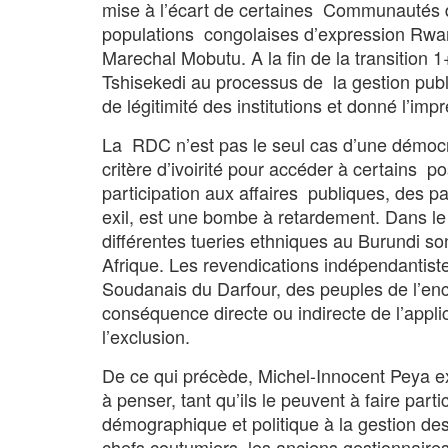
mise à l’écart de certaines Communautés d
populations congolaises d’expression Rwan
Marechal Mobutu. A la fin de la transition 
Tshisekedi au processus de la gestion publi
de légitimité des institutions et donné l’imp
La RDC n’est pas le seul cas d’une démocra
critère d’ivoirité pour accéder à certains 
participation aux affaires publiques, des 
exil, est une bombe à retardement. Dans l
différentes tueries ethniques au Burundi son
Afrique. Les revendications indépendantis
Soudanais du Darfour, des peuples de l’en
conséquence directe ou indirecte de l’appl
l’exclusion.
De ce qui précède, Michel-Innocent Peya exh
à penser, tant qu’ils le peuvent à faire par
démographique et politique à la gestion des
chefs coutumiers, les anciens gestionnaire