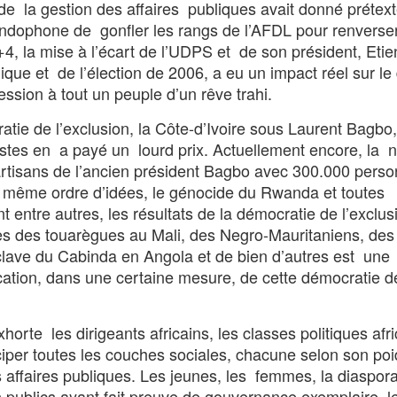
e la gestion des affaires publiques avait donné prétex
dophone de gonfler les rangs de l’AFDL pour renverser
1+4, la mise à l’écart de l’UDPS et de son président, Eti
que et de l’élection de 2006, a eu un impact réel sur le
ression à tout un peuple d’un rêve trahi.
tie de l’exclusion, la Côte-d’Ivoire sous Laurent Bagbo,
postes en a payé un lourd prix. Actuellement encore, la 
partisans de l’ancien président Bagbo avec 300.000 pers
e même ordre d’idées, le génocide du Rwanda et toutes
t entre autres, les résultats de la démocratie de l’exclus
tes des touarègues au Mali, des Negro-Mauritaniens, des
clave du Cabinda en Angola et de bien d’autres est une
ication, dans une certaine mesure, de cette démocratie d
orte les dirigeants africains, les classes politiques afr
ticiper toutes les couches sociales, chacune selon son po
 affaires publiques. Les jeunes, les femmes, la diaspora
s publics ayant fait preuve de gouvernance exemplaire, l