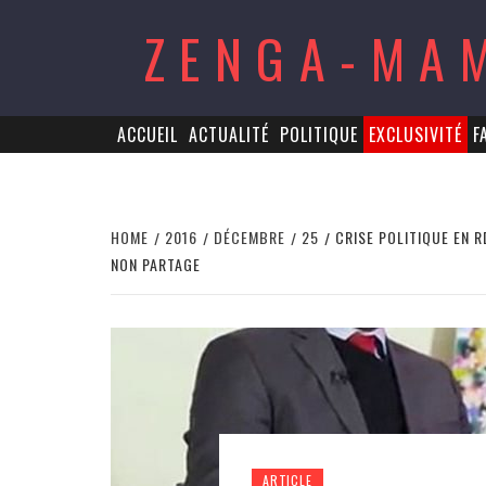
Skip
ZENGA-MA
to
content
ACCUEIL
ACTUALITÉ
POLITIQUE
EXCLUSIVITÉ
F
HOME
2016
DÉCEMBRE
25
CRISE POLITIQUE EN R
NON PARTAGE
ARTICLE