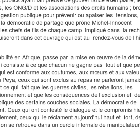
, les ONG/D et les associations des droits humains ; bre
a gestion publique pour prévenir ou apaiser les tensions, 
ça la démocratie de partage que prône Michel-Innocent
les chefs de fils de chaque camp impliqué dans la rec
uiseront dans cet ouvrage qui est au rendez-vous de l’hi
abilité en Afrique, passe par la mise en œuvre de la dém
qui consiste à ce que chacun ne gagne pas tout et que p
 qui est conforme aux coutumes, aux mœurs et aux valeu
in Peya, ceux qui sont exclus au repas ne parleront jamai
 qui fait que les guerres civiles, les rebellions, les
itionnement et que les conséquences de l’exclusion et de
ublique des certains couches sociales. La démocratie de
nt. Ceux qui ont contesté le dialogue et le compromis hie
alement, ceux qui le réclament aujourd’hui haut et fort, 
t on se retrouve dans un cercle infernale de manipulateur