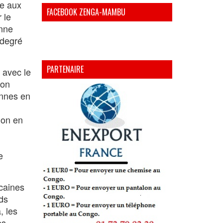
te aux
FACEBOOK ZENGA-MAMBU
 le
enne
 degré
PARTENAIRE
 avec le
non
onnes en
ion en
e
icaines
ids
, les
es